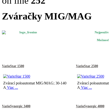
on line
252
Zváračky MIG/MAG
Najpoužíva
Možnosť 
VarioStar 1500
VarioStar 2500
Zvárací poloautomat MIG/MAG; 30-140
Zvárací poloautom
A
Viac ...
A
Viac ...
VarioSynergic 3400
VarioSynergic 4000