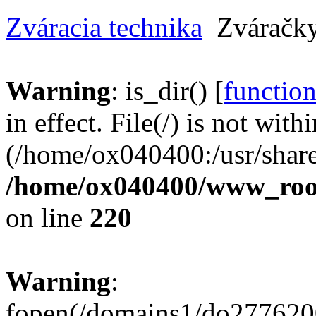
Zváracia technika
Zvárač
Warning
: is_dir() [
function
in effect. File(/) is not with
(/home/ox040400:/usr/share
/home/ox040400/www_root/
on line
220
Warning
:
fopen(/domains1/do2776200