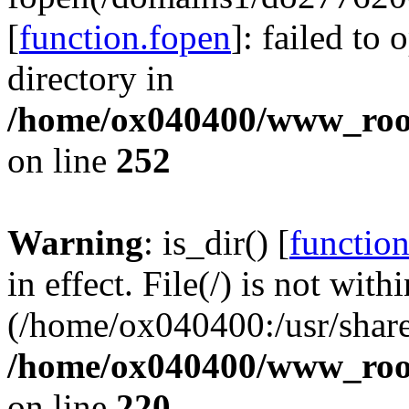
[
function.fopen
]: failed to
directory in
/home/ox040400/www_root/
on line
252
Warning
: is_dir() [
function
in effect. File(/) is not with
(/home/ox040400:/usr/share
/home/ox040400/www_root/
on line
220