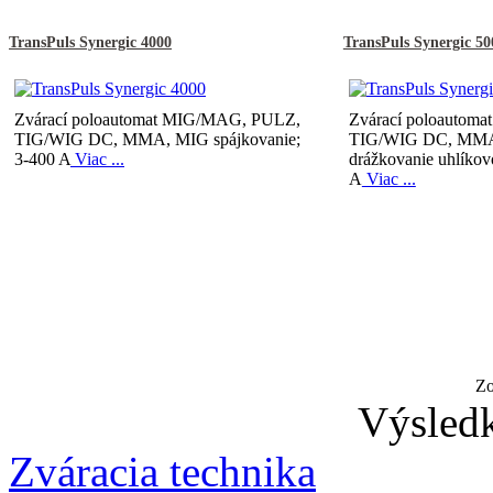
TransPuls Synergic 4000
TransPuls Synergic 50
Zvárací poloautomat MIG/MAG, PULZ,
Zvárací poloautom
TIG/WIG DC, MMA, MIG spájkovanie;
TIG/WIG DC, MMA,
3-400 A
Viac ...
drážkovanie uhlíkov
A
Viac ...
Zo
Výsledk
Zváracia technika