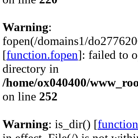
Warning
:
fopen(/domains1/do2776200
[
function.fopen
]: failed to
directory in
/home/ox040400/www_root/
on line
252
Warning
: is_dir() [
function
in effect. File(/) is not with