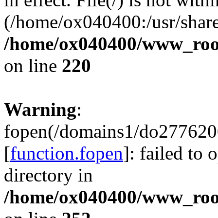
(/home/ox040400:/usr/share
/home/ox040400/www_root/
on line
220
Warning
:
fopen(/domains1/do2776200
[
function.fopen
]: failed to
directory in
/home/ox040400/www_root/