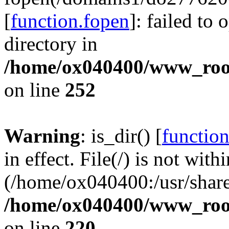
[
function.fopen
]: failed to
directory in
/home/ox040400/www_root/
on line
252
Warning
: is_dir() [
function
in effect. File(/) is not with
(/home/ox040400:/usr/share
/home/ox040400/www_root/
on line
220