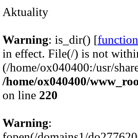
Aktuality
Warning
: is_dir() [
function
in effect. File(/) is not with
(/home/ox040400:/usr/share
/home/ox040400/www_root/
on line
220
Warning
:
fopen(/domains1/do2776200