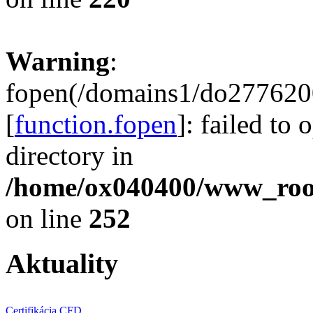
Warning
:
fopen(/domains1/do2776200
[
function.fopen
]: failed to
directory in
/home/ox040400/www_root/
on line
252
Aktuality
Certifikácia CFD