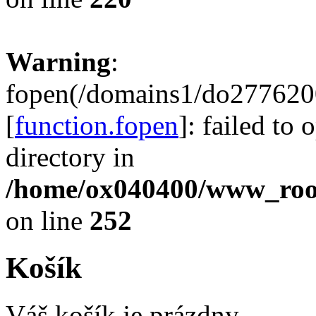
Warning
:
fopen(/domains1/do2776200
[
function.fopen
]: failed to
directory in
/home/ox040400/www_root/
on line
252
Košík
Váš košík je prázdny