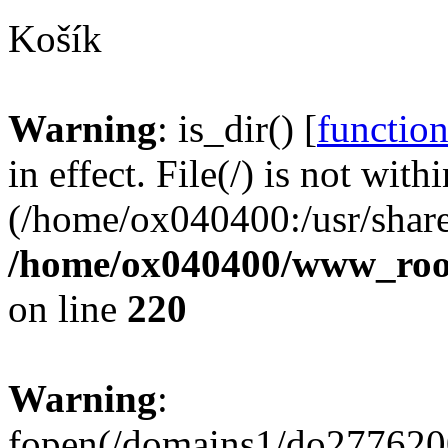
Košík
Warning
: is_dir() [
function
in effect. File(/) is not with
(/home/ox040400:/usr/share
/home/ox040400/www_root/
on line
220
Warning
:
fopen(/domains1/do2776200