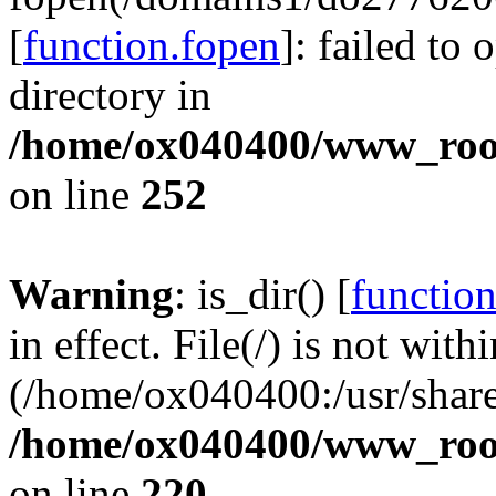
[
function.fopen
]: failed to
directory in
/home/ox040400/www_root/
on line
252
Warning
: is_dir() [
function
in effect. File(/) is not with
(/home/ox040400:/usr/share
/home/ox040400/www_root/
on line
220