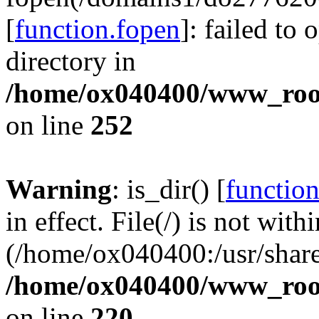
[
function.fopen
]: failed to
directory in
/home/ox040400/www_root/
on line
252
Warning
: is_dir() [
function
in effect. File(/) is not with
(/home/ox040400:/usr/share
/home/ox040400/www_root/
on line
220