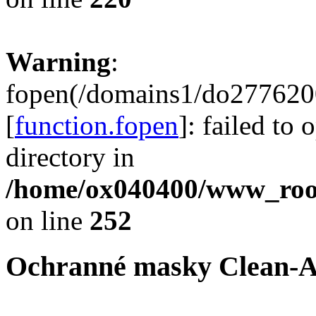
Warning
:
fopen(/domains1/do2776200
[
function.fopen
]: failed to
directory in
/home/ox040400/www_root/
on line
252
Ochranné masky Clean-A