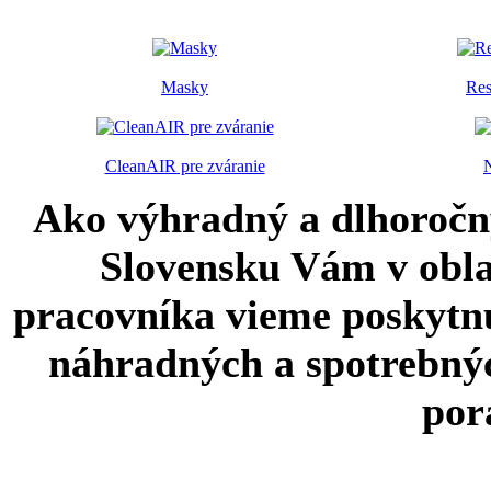
Masky
Res
CleanAIR pre zváranie
N
Ako výhradný a dlhoročn
Slovensku Vám v oblas
pracovníka vieme poskytn
náhradných a spotrebnýc
por