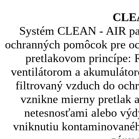
CLEA
Systém CLEAN - AIR pat
ochranných pomôcok pre och
pretlakovom princípe: R
ventilátorom a akumuláto
filtrovaný vzduch do och
vznikne mierny pretlak 
netesnosťami alebo výd
vniknutiu kontaminovanéh