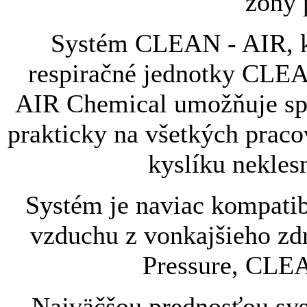
zóny 
Systém CLEAN - AIR, kt
respiračné jednotky CLE
AIR Chemical umožňuje spo
prakticky na všetkých prac
kyslíku nekle
Systém je naviac kompatib
vzduchu z vonkajšieho zd
Pressure, CLEA
Najväčšou prednosťou sy