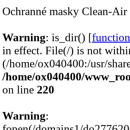
Ochranné masky Clean-Air
Warning
: is_dir() [
function
in effect. File(/) is not with
(/home/ox040400:/usr/share
/home/ox040400/www_root/
on line
220
Warning
:
fopen(/domains1/do2776200