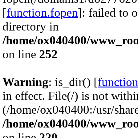
[
function.fopen
]: failed to
directory in
/home/ox040400/www_root/
on line
252
Warning
: is_dir() [
function
in effect. File(/) is not with
(/home/ox040400:/usr/share
/home/ox040400/www_root/
on line
220