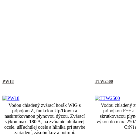
PW18
TTW2500
Vodou chladený zvárací horák WIG s
Vodou chladený z
prípojom Z, funkciou Up/Down a
prípojkou F++ a 
naskrutkovanou plynovou dýzou. Zvárací
skrutkovacou plyn
výkon max. 180 A, na zváranie uhlíkovej
výkon do max. 250A,
ocele, ušľachtilej ocele a hliníka pri stavbe
CrNi 
zariadení, zásobníkov a potrubí.