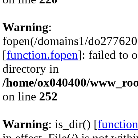
Warning
:
fopen(/domains1/do2776200
[
function.fopen
]: failed to
directory in
/home/ox040400/www_root/
on line
252
Warning
: is_dir() [
function
in effect. File(/) is not with