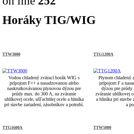
on line
252
Horáky TIG/WIG
TTW3000
TTG1200A
Vodou chladený zvárací horák WIG s
Plynom chladený z
prípojom F++ a nasadzovanou alebo
prípojom F a nas
naskrutkovávanou plynovou dýzou pre
dýzou pre prúdy 
prúdy max. do 300 A, na zváranie
zváranie uhlíkovej o
uhlíkovej ocele, ušľachtilej ocele a hliníka
a hliníka pri stavbe
pri stavbe zariadení, zásobníkov a potrubí.
a po
TTG1600A
TTW5000