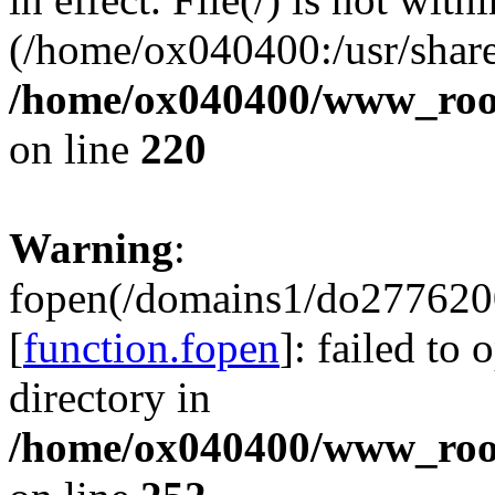
(/home/ox040400:/usr/share
/home/ox040400/www_root/
on line
220
Warning
:
fopen(/domains1/do2776200
[
function.fopen
]: failed to
directory in
/home/ox040400/www_root/