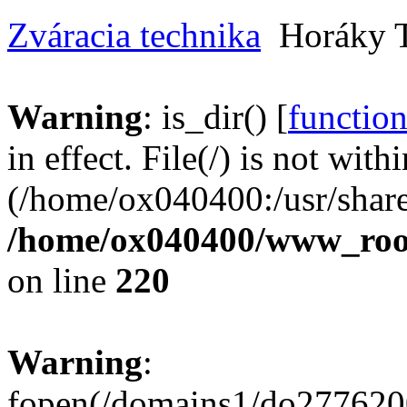
Zváracia technika
Horáky 
Warning
: is_dir() [
function
in effect. File(/) is not with
(/home/ox040400:/usr/share
/home/ox040400/www_root/
on line
220
Warning
:
fopen(/domains1/do2776200