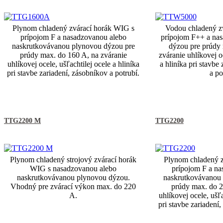
Plynom chladený zvárací horák WIG s
Vodou chladený z
prípojom F a nasadzovanou alebo
prípojom F++ a na
naskrutkovávanou plynovou dýzou pre
dýzou pre prúdy 
prúdy max. do 160 A, na zváranie
zváranie uhlíkovej o
uhlíkovej ocele, ušľachtilej ocele a hliníka
a hliníka pri stavbe
pri stavbe zariadení, zásobníkov a potrubí.
a po
TTG2200 M
TTG2200
Plynom chladený strojový zvárací horák
Plynom chladený z
WIG s nasadzovanou alebo
prípojom F a na
naskrutkovávanou plynovou dýzou.
naskrutkovávanou 
Vhodný pre zvárací výkon max. do 220
prúdy max. do 2
A.
uhlíkovej ocele, ušľa
pri stavbe zariadení