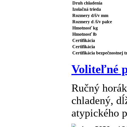
Druh chladenia
Izolačná trieda
Rozmery d/š/v mm
Rozmery d /š/v palce
Hmotnosť kg
Hmotnosť lb
Certifikácia
Certifikácia
Certifikácia bezpečnostnej t
Voliteľné 
Ručný horák
chladený, d
atypického p