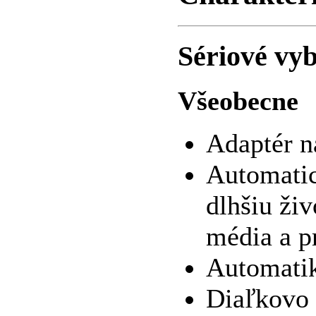
Sériové vy
Všeobecne
Adaptér n
Automatic
dlhšiu ži
média a p
Automati
Diaľkovo 