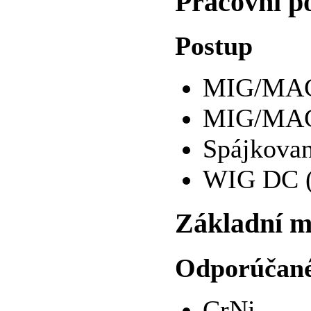
Pracovní p
Postup
MIG/MAG
MIG/MAG
Spájkova
WIG DC (
Základní m
Odporúčané
CrNi