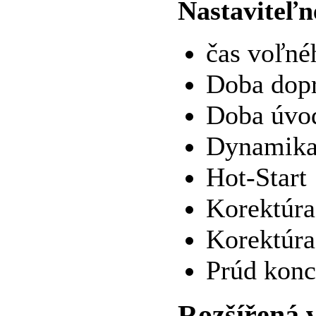
Nastaviteľn
čas voľné
Doba dopr
Doba úvod
Dynamik
Hot-Start
Korektúra
Korektúra
Prúd konc
Rozšířená 