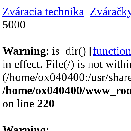
Zváracia technika
Zvárač
5000
Warning
: is_dir() [
function
in effect. File(/) is not with
(/home/ox040400:/usr/share
/home/ox040400/www_root/
on line
220
Warning
: