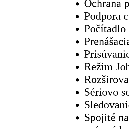
Ochrana p
Podpora c
Počítadlo
Prenášaci
Prisúvani
Režim Jo
Rozširov
Sériovo s
Sledovani
Spojité n