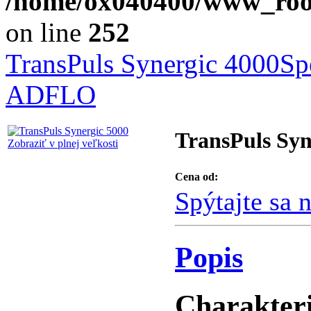
/home/ox040400/www_root/
on line
252
TransPuls Synergic 4000
Sp
ADFLO
TransPuls Syn
Zobraziť v plnej veľkosti
Cena od:
Spýtajte sa 
Popis
Charakteri