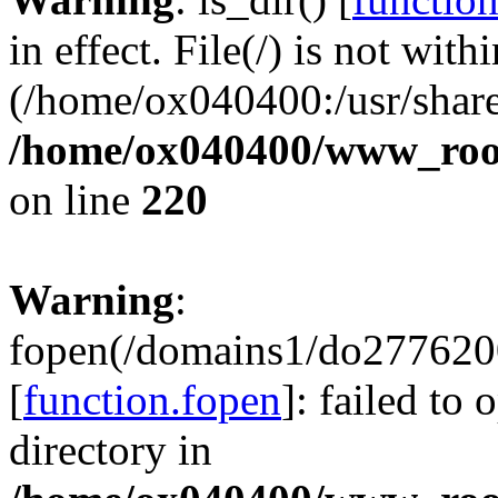
in effect. File(/) is not with
(/home/ox040400:/usr/share
/home/ox040400/www_root/
on line
220
Warning
:
fopen(/domains1/do2776200
[
function.fopen
]: failed to
directory in