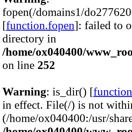
fopen(/domains1/do2776200
[
function.fopen
]: failed to
directory in
/home/ox040400/www_root/
on line
252
Warning
: is_dir() [
function
in effect. File(/) is not with
(/home/ox040400:/usr/share
/home/ox040400/www_root/