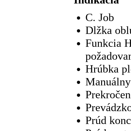
C. Job
Dlžka obl
Funkcia H
požadovan
Hrúbka p
Manuálny
Prekročen
Prevádzk
Prúd konc