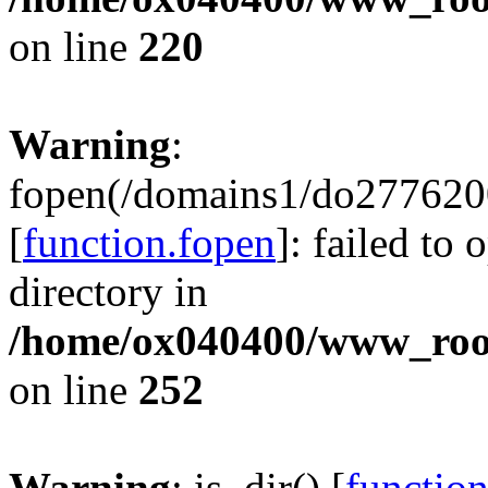
on line
220
Warning
:
fopen(/domains1/do2776200
[
function.fopen
]: failed to
directory in
/home/ox040400/www_root/
on line
252
Warning
: is_dir() [
function