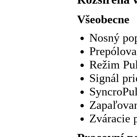
Všeobecne
Nosný po
Prepólova
Režim Pu
Signál pr
SyncroPu
Zapaľovan
Zváracie 