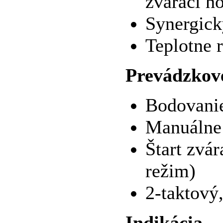
zvárací h
Synergick
Teplotne 
Prevádzkov
Bodovani
Manuálne
Štart zvár
režim)
2-taktový
Indikácia