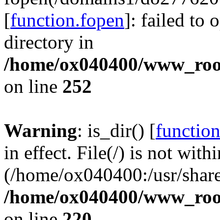
[
function.fopen
]: failed to
directory in
/home/ox040400/www_root/
on line
252
Warning
: is_dir() [
function
in effect. File(/) is not with
(/home/ox040400:/usr/share
/home/ox040400/www_root/
on line
220