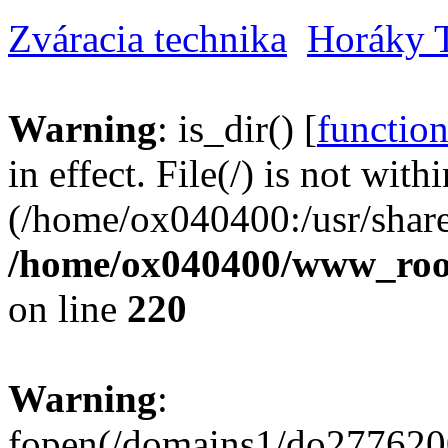
Zváracia technika
Horáky 
Warning
: is_dir() [
function
in effect. File(/) is not with
(/home/ox040400:/usr/share
/home/ox040400/www_root/
on line
220
Warning
:
fopen(/domains1/do2776200