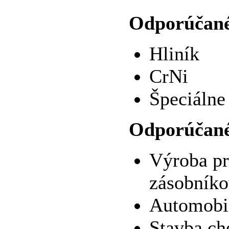
Odporúčané
Hliník
CrNi
Špeciálne
Odporúčané 
Výroba pr
zásobníko
Automobil
Stavba ch