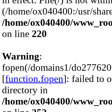
(/home/ox040400:/usr/share
/home/ox040400/www_root/
on line
220
Warning
:
fopen(/domains1/do2776200
[
function.fopen
]: failed to
directory in
/home/ox040400/www_root/