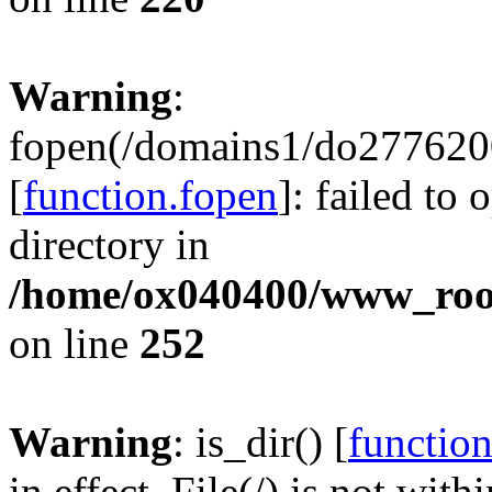
Warning
:
fopen(/domains1/do2776200
[
function.fopen
]: failed to
directory in
/home/ox040400/www_root/
on line
252
Warning
: is_dir() [
function
in effect. File(/) is not with