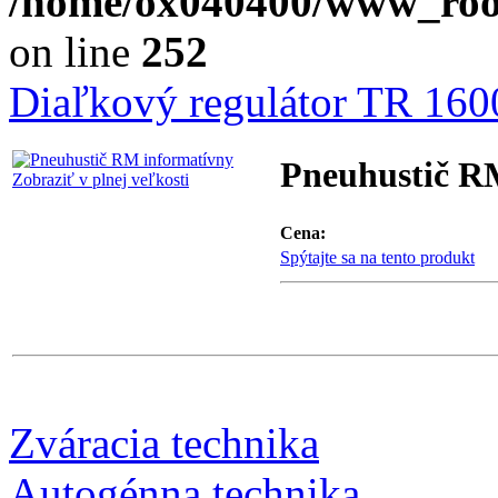
/home/ox040400/www_root/
on line
252
Diaľkový regulátor TR 160
Pneuhustič R
Zobraziť v plnej veľkosti
Cena:
Spýtajte sa na tento produkt
Zváracia technika
Autogénna technika