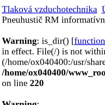
Tlaková vzduchotechnika
Pneuhustič RM informatív
Warning
: is_dir() [
function
in effect. File(/) is not with
(/home/ox040400:/usr/share
/home/ox040400/www_root/
on line
220
Warning
: