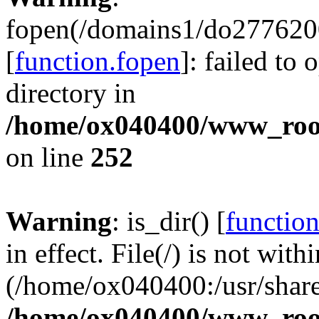
fopen(/domains1/do2776200
[
function.fopen
]: failed to
directory in
/home/ox040400/www_root/
on line
252
Warning
: is_dir() [
function
in effect. File(/) is not with
(/home/ox040400:/usr/share
/home/ox040400/www_root/