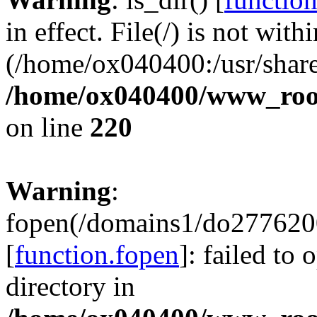
in effect. File(/) is not with
(/home/ox040400:/usr/share
/home/ox040400/www_root/
on line
220
Warning
:
fopen(/domains1/do2776200
[
function.fopen
]: failed to
directory in