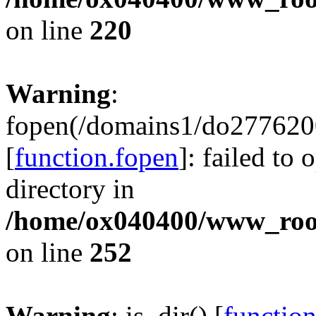
on line
220
Warning
:
fopen(/domains1/do2776200
[
function.fopen
]: failed to
directory in
/home/ox040400/www_root/
on line
252
Warning
: is_dir() [
function