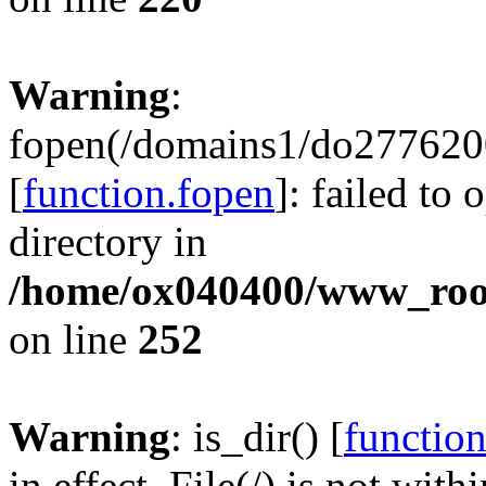
Warning
:
fopen(/domains1/do2776200
[
function.fopen
]: failed to
directory in
/home/ox040400/www_root/
on line
252
Warning
: is_dir() [
function
in effect. File(/) is not with