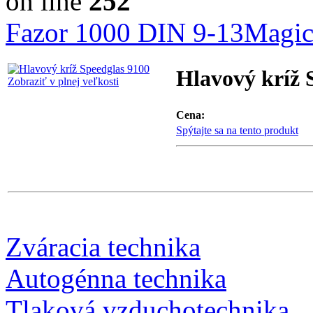
on line
252
Fazor 1000 DIN 9-13
Magi
Hlavový kríž 
Zobraziť v plnej veľkosti
Cena:
Spýtajte sa na tento produkt
Zváracia technika
Autogénna technika
Tlaková vzduchotechnika