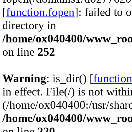
[
function.fopen
]: failed to
directory in
/home/ox040400/www_root/
on line
252
Warning
: is_dir() [
function
in effect. File(/) is not with
(/home/ox040400:/usr/share
/home/ox040400/www_root/
on line
220