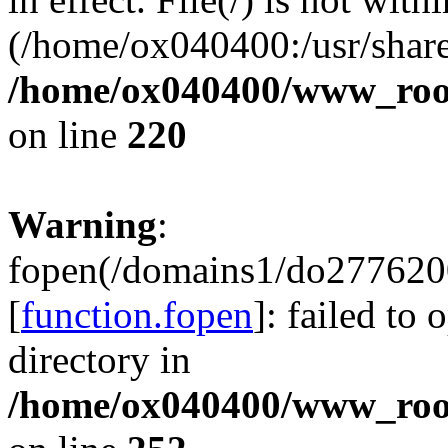
(/home/ox040400:/usr/share
/home/ox040400/www_root/
on line
220
Warning
:
fopen(/domains1/do2776200
[
function.fopen
]: failed to
directory in
/home/ox040400/www_root/