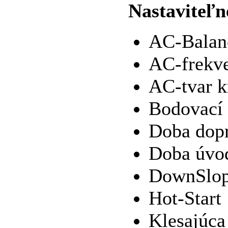
Nastaviteľn
AC-Balan
AC-frekv
AC-tvar k
Bodovací 
Doba dopr
Doba úvod
DownSlo
Hot-Start
Klesajúca 