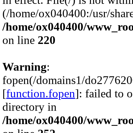
(/home/ox040400:/usr/share
/home/ox040400/www_root/
on line
220
Warning
:
fopen(/domains1/do2776200
[
function.fopen
]: failed to
directory in
/home/ox040400/www_root/