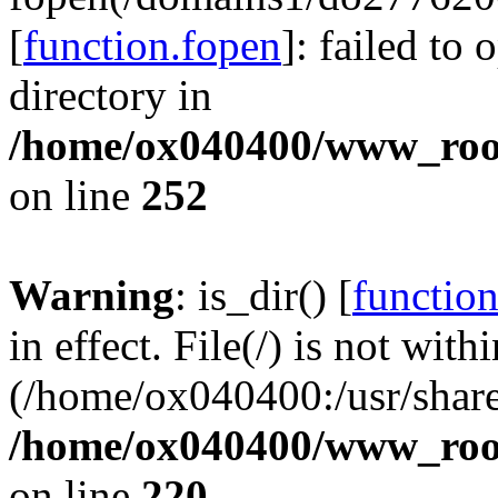
[
function.fopen
]: failed to
directory in
/home/ox040400/www_root/
on line
252
Warning
: is_dir() [
function
in effect. File(/) is not with
(/home/ox040400:/usr/share
/home/ox040400/www_root/
on line
220