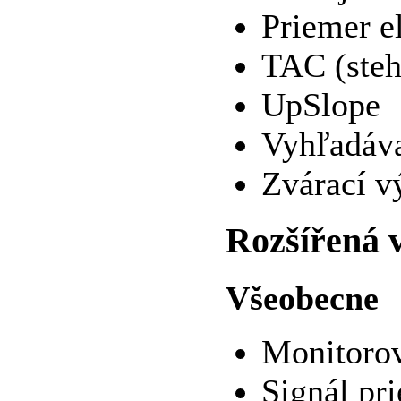
Priemer e
TAC (steh
UpSlope
Vyhľadáva
Zvárací v
Rozšířená 
Všeobecne
Monitorov
Signál pr