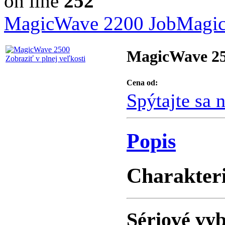
on line
252
MagicWave 2200 Job
Magic
MagicWave 2
Zobraziť v plnej veľkosti
Cena od:
Spýtajte sa 
Popis
Charakteri
Sériové vy