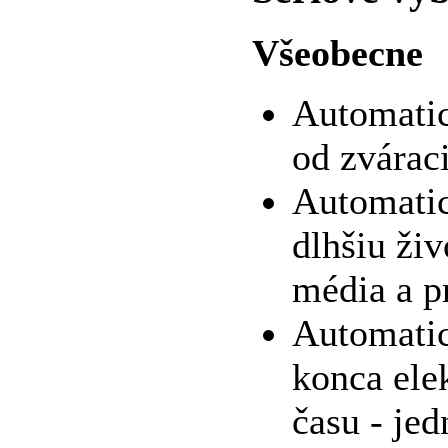
Všeobecne
Automatic
od zvárac
Automatic
dlhšiu ži
média a p
Automatic
konca ele
času - je