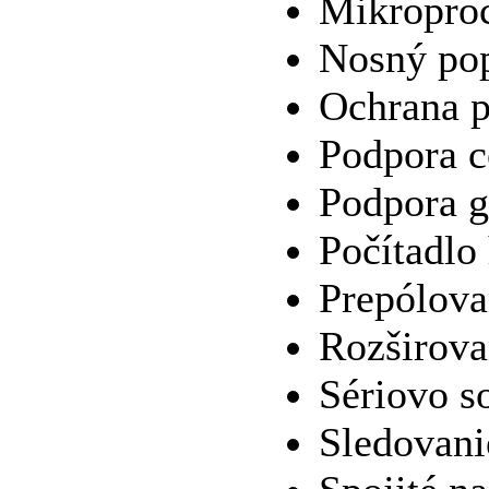
Mikroproc
Nosný po
Ochrana p
Podpora c
Podpora g
Počítadlo
Prepólova
Rozširov
Sériovo s
Sledovani