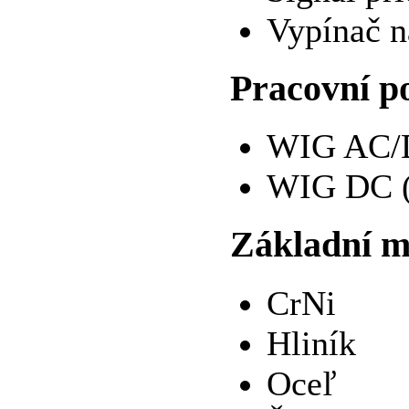
Vypínač n
Pracovní p
WIG AC/D
WIG DC (
Základní m
CrNi
Hliník
Oceľ