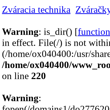
Zváracia technika
Zváračk
Warning
: is_dir() [
function
in effect. File(/) is not with
(/home/ox040400:/usr/share
/home/ox040400/www_root/
on line
220
Warning
:
fopen(/domains1/do2776200