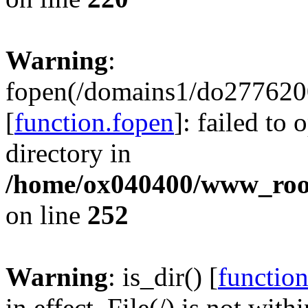
Warning
:
fopen(/domains1/do2776200
[
function.fopen
]: failed to
directory in
/home/ox040400/www_root/
on line
252
Warning
: is_dir() [
function
in effect. File(/) is not with