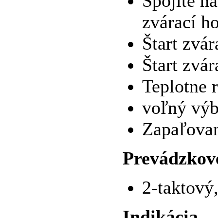
Spojité n
zvárací h
Štart zvár
Štart zvár
Teplotne 
voľný výb
Zapaľova
Prevádzkov
2-taktový
Indikácia