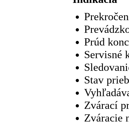
Prekročen
Prevádzk
Prúd konc
Servisné 
Sledovani
Stav prie
Vyhľadáva
Zvárací p
Zváracie n