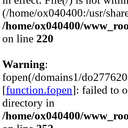
(/home/ox040400:/usr/share
/home/ox040400/www_root/
on line
220
Warning
:
fopen(/domains1/do2776200
[
function.fopen
]: failed to
directory in
/home/ox040400/www_root/