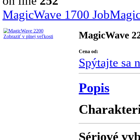
on line
252
MagicWave 1700 Job
Magic
MagicWave 2
Zobraziť v plnej veľkosti
Cena od:
Spýtajte sa 
Popis
Charakteri
Sériové vy