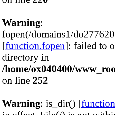
Warning
:
fopen(/domains1/do2776200
[
function.fopen
]: failed to
directory in
/home/ox040400/www_root/
on line
252
Warning
: is_dir() [
function
in effect. File(/) is not with