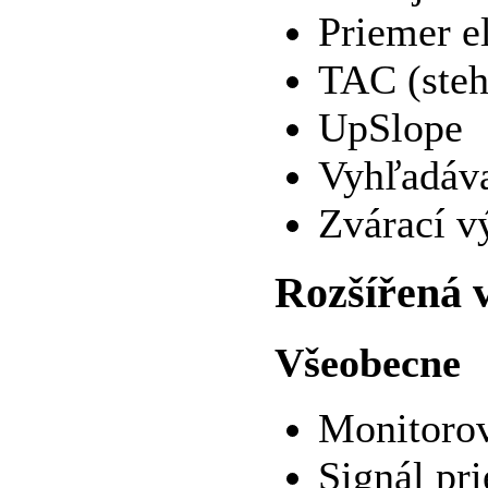
Priemer e
TAC (steh
UpSlope
Vyhľadáva
Zvárací v
Rozšířená 
Všeobecne
Monitorov
Signál pr