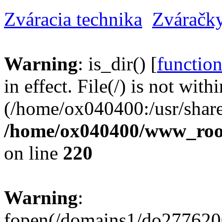
Zváracia technika
Zváračk
Warning
: is_dir() [
function
in effect. File(/) is not with
(/home/ox040400:/usr/share
/home/ox040400/www_root/
on line
220
Warning
:
fopen(/domains1/do2776200