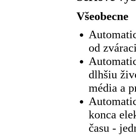
Všeobecne
Automatic
od zvárac
Automatic
dlhšiu ži
média a p
Automatic
konca ele
času - je