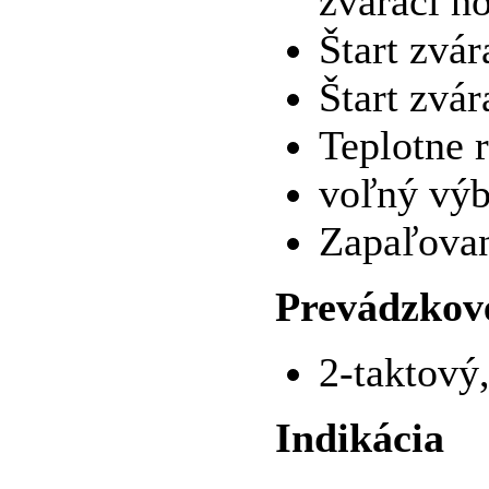
zvárací h
Štart zvár
Štart zvár
Teplotne 
voľný výb
Zapaľova
Prevádzkov
2-taktový
Indikácia