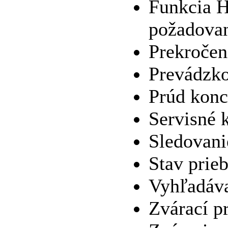
Funkcia H
požadovan
Prekročen
Prevádzk
Prúd konc
Servisné 
Sledovani
Stav prie
Vyhľadáva
Zvárací p