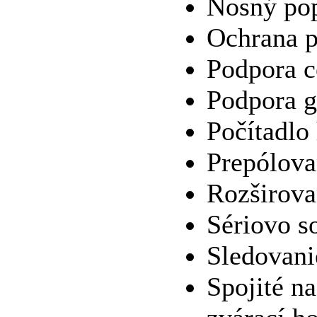
Nosný po
Ochrana p
Podpora c
Podpora g
Počítadlo
Prepólova
Rozširov
Sériovo s
Sledovani
Spojité n