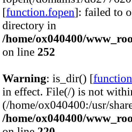
[
function.fopen
]: failed to
directory in
/home/ox040400/www_root/
on line
252
Warning
: is_dir() [
function
in effect. File(/) is not with
(/home/ox040400:/usr/share
/home/ox040400/www_root/
on line
220