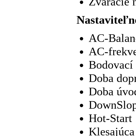
Zváracie n
Nastaviteľn
AC-Balan
AC-frekv
Bodovací 
Doba dopr
Doba úvod
DownSlo
Hot-Start
Klesajúca 