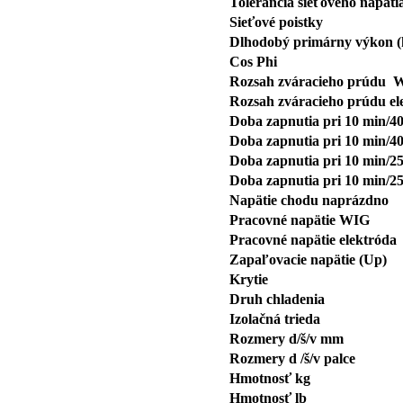
Tolerancia sieťového napäti
Sieťové poistky
Dlhodobý primárny výkon 
Cos Phi
Rozsah zváracieho prúdu 
Rozsah zváracieho prúdu el
Doba zapnutia pri 10 min/40
Doba zapnutia pri 10 min/40
Doba zapnutia pri 10 min/25
Doba zapnutia pri 10 min/25
Napätie chodu naprázdno
Pracovné napätie WIG
Pracovné napätie elektróda
Zapaľovacie napätie (Up)
Krytie
Druh chladenia
Izolačná trieda
Rozmery d/š/v mm
Rozmery d /š/v palce
Hmotnosť kg
Hmotnosť lb