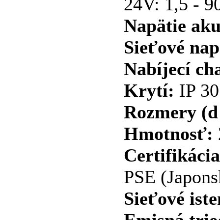
24V: 1,5 - 9
Napätie ak
Sieťové nap
Nabíjecí ch
Krytí:
IP 30
Rozmery (d 
Hmotnosť:
Certifikácia
PSE (Japons
Sieťové iste
Emisná tri