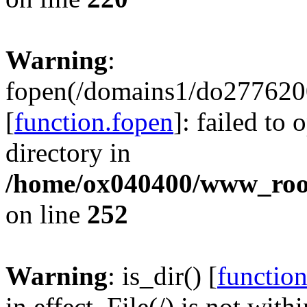
Warning
:
fopen(/domains1/do2776200
[
function.fopen
]: failed to
directory in
/home/ox040400/www_root/
on line
252
Warning
: is_dir() [
function
in effect. File(/) is not with