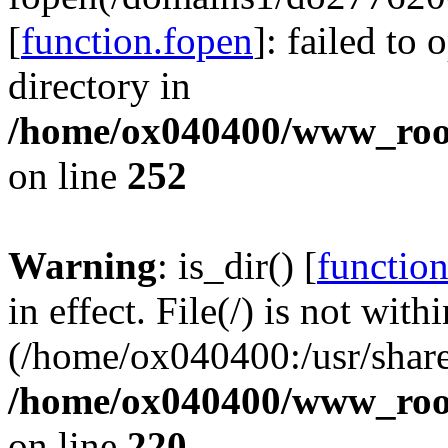
[
function.fopen
]: failed to
directory in
/home/ox040400/www_root/
on line
252
Warning
: is_dir() [
function
in effect. File(/) is not with
(/home/ox040400:/usr/share
/home/ox040400/www_root/
on line
220