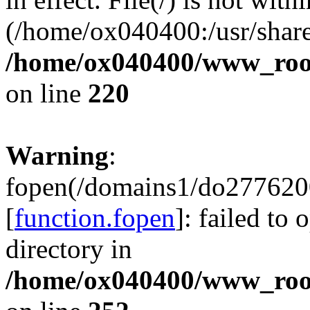
(/home/ox040400:/usr/share
/home/ox040400/www_root/
on line
220
Warning
:
fopen(/domains1/do2776200
[
function.fopen
]: failed to
directory in
/home/ox040400/www_root/