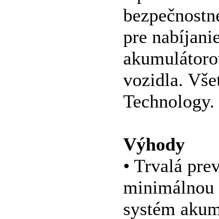
bezpečnostné
pre nabíjani
akumulátorov
vozidla. Vše
Technology.
Výhody
• Trvalá pre
minimálnou 
systém akumu