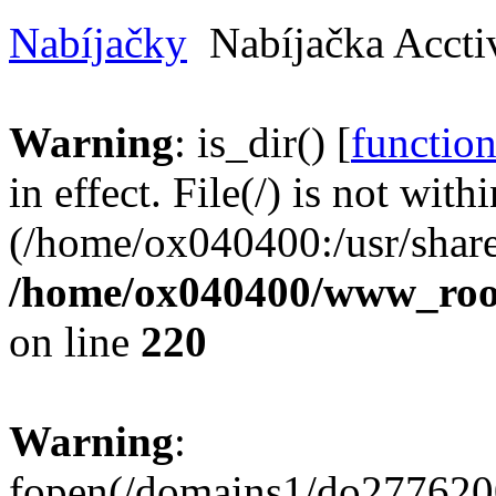
Nabíjačky
Nabíjačka Accti
Warning
: is_dir() [
function
in effect. File(/) is not with
(/home/ox040400:/usr/share
/home/ox040400/www_root/
on line
220
Warning
:
fopen(/domains1/do2776200