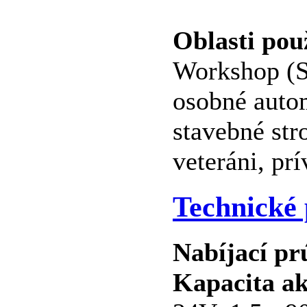
Oblasti použ
Workshop (S
osobné auto
stavebné str
veteráni, prí
Technické
Nabíjací p
Kapacita a